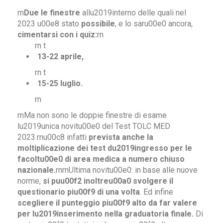
rn
Due le finestre
allu2019interno delle quali nel
2023 u00e8 stato
possibile
, e lo saru00e0 ancora,
cimentarsi con i quiz:
rn
rn t
13-22 aprile,
rn t
15-25 luglio.
rn
rnMa non sono le doppie finestre di esame
lu2019unica novitu00e0 del Test TOLC MED
2023.rnu00c8 infatti
prevista anche la
moltiplicazione dei test du2019ingresso per le
facoltu00e0 di area medica a numero chiuso
nazionale.
rnrnUltima novitu00e0: in base alle nuove
norme,
si puu00f2 inoltreu00a0 svolgere il
questionario piu00f9 di una volta
. Ed infine
scegliere il punteggio piu00f9 alto da far valere
per lu2019inserimento nella graduatoria finale.
Di