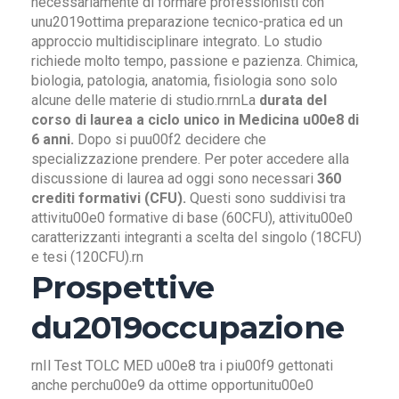
necessariamente di formare professionisti con
unu2019ottima preparazione tecnico-pratica ed un
approccio multidisciplinare integrato. Lo studio
richiede molto tempo, passione e pazienza. Chimica,
biologia, patologia, anatomia, fisiologia sono solo
alcune delle materie di studio.rnrnLa
durata del
corso di laurea a ciclo unico in Medicina u00e8 di
6 anni.
Dopo si puu00f2 decidere che
specializzazione prendere. Per poter accedere alla
discussione di laurea ad oggi sono necessari
360
crediti formativi (CFU).
Questi sono suddivisi tra
attivitu00e0 formative di base (60CFU), attivitu00e0
caratterizzanti integranti a scelta del singolo (18CFU)
e tesi (120CFU).rn
Prospettive
du2019occupazione
rnIl Test TOLC MED u00e8 tra i piu00f9 gettonati
anche perchu00e9 da ottime opportunitu00e0