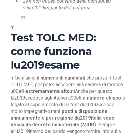
29% non u00e8 convinto della bontu00e0
dellu2019impianto della riforma.
rn
rn
Test TOLC MED:
come funziona
lu2019esame
rnOgni anno il
numero di candidati
che prova il Test
TOLC MED per poter accedere alla carriera di medico
u00e8
estremamente alto.
rnAnche per questo
lu2019accesso agli Atenei u00e8
a numero chiuso
e
legato al superamento di un test du2019accesso
molto impegnativo.rnrnI
posti a disposizione
annualmente e per regione du2019Italia sono
decisi da decreto ministeriale (MIUR).
Sempre
allu2019interno del bando vengono fornite info sulla