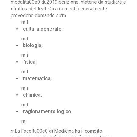
modalitu00e0 du2019iscrizione, materie da studiare e
struttura del test. Gli argomenti generalmente
prevedono domande su:rn
rn t
cultura generale;
rn t
biologia;
rn t
fisica;
rn t
matematica;
rn t
chimica;
rn t
ragionamento logico.
rn
rnLa Facoltu00e0 di Medicina ha il compito