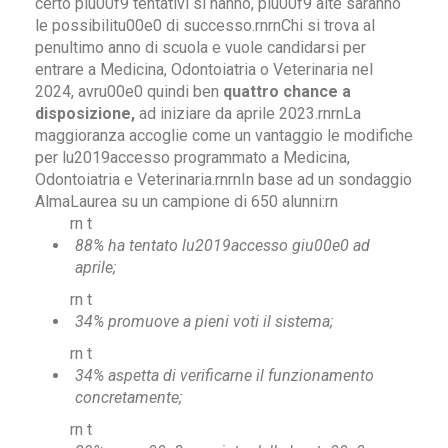
certo piu00f9 tentativi si hanno, piu00f9 alte saranno
le possibilitu00e0 di successo.rnrnChi si trova al
penultimo anno di scuola e vuole candidarsi per
entrare a Medicina, Odontoiatria o Veterinaria nel
2024, avru00e0 quindi ben
quattro chance a
disposizione,
ad iniziare da aprile 2023.rnrnLa
maggioranza accoglie come un vantaggio le modifiche
per lu2019accesso programmato a Medicina,
Odontoiatria e Veterinaria.rnrnIn base ad un sondaggio
AlmaLaurea su un campione di 650 alunni:rn
rn t
88% ha tentato lu2019accesso giu00e0 ad
aprile;
rn t
34% promuove a pieni voti il sistema;
rn t
34% aspetta di verificarne il funzionamento
concretamente;
rn t