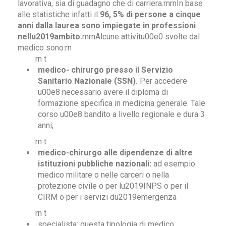
lavorativa, sia di guadagno che di carriera.rnrnIn base
alle statistiche infatti il
96, 5% di persone a cinque
anni dalla laurea sono impiegate in professioni
nellu2019ambito.
rnrnAlcune attivitu00e0 svolte dal
medico sono:rn
rn t
medico- chirurgo presso il Servizio
Sanitario Nazionale (SSN).
Per accedere
u00e8 necessario avere il diploma di
formazione specifica in medicina generale. Tale
corso u00e8 bandito a livello regionale e dura 3
anni;
rn t
medico-chirurgo alle dipendenze di altre
istituzioni pubbliche nazionali:
ad esempio
medico militare o nelle carceri o nella
protezione civile o per lu2019INPS o per il
CIRM o per i servizi du2019emergenza
rn t
specialista: questa tipologia di medico