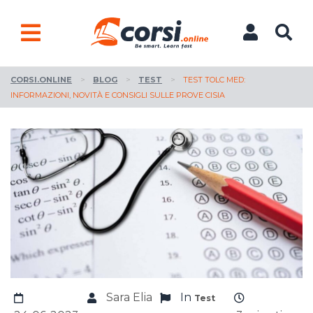
CORSI.ONLINE
>
BLOG
>
TEST
>
TEST TOLC MED:
INFORMAZIONI, NOVITÀ E CONSIGLI SULLE PROVE CISIA
Sara Elia
In
Test