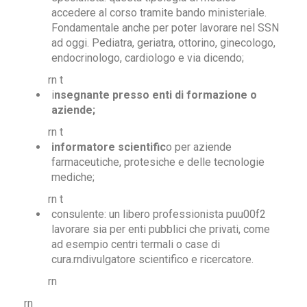
accedere al corso tramite bando ministeriale.
Fondamentale anche per poter lavorare nel SSN
ad oggi. Pediatra, geriatra, ottorino, ginecologo,
endocrinologo, cardiologo e via dicendo;
rn t
i
nsegnante presso enti di formazione o
aziende;
rn t
informatore scientific
o per aziende
farmaceutiche, protesiche e delle tecnologie
mediche;
rn t
consulente: un libero professionista puu00f2
lavorare sia per enti pubblici che privati, come
ad esempio centri termali o case di
cura.rndivulgatore scientifico e ricercatore.
rn
rn