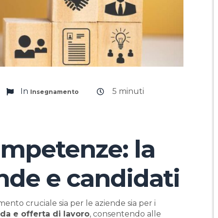
In
5
minuti
Insegnamento
ompetenze: la
nde e candidati
to cruciale sia per le aziende sia per i
a e offerta di lavoro
, consentendo alle