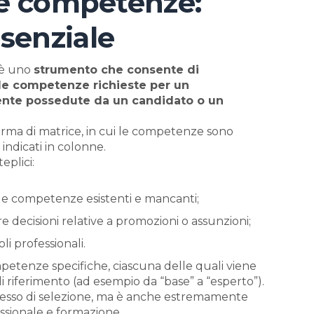
ne competenze:
senziale
 è uno
strumento che consente di
 le competenze richieste per un
ente possedute da un candidato o un
rma di matrice, in cui le competenze sono
 indicati in colonne.
eplici:
 le competenze esistenti e mancanti;
 decisioni relative a promozioni o assunzioni;
li professionali.
mpetenze specifiche, ciascuna delle quali viene
riferimento (ad esempio da “base” a “esperto”).
cesso di selezione, ma è anche estremamente
essionale e formazione.