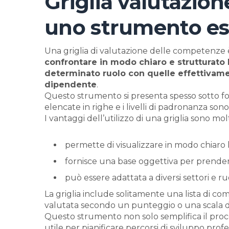
Griglia valutazio
uno strumento es
Una griglia di valutazione delle competenze
confrontare in modo chiaro e strutturato
determinato ruolo con quelle effettivam
dipendente
.
Questo strumento si presenta spesso sotto fo
elencate in righe e i livelli di padronanza sono
I vantaggi dell’utilizzo di una griglia sono molt
permette di visualizzare in modo chiaro
fornisce una base oggettiva per prendere
può essere adattata a diversi settori e ruo
La griglia include solitamente una lista di co
valutata secondo un punteggio o una scala di 
Questo strumento non solo semplifica il pro
utile per pianificare percorsi di sviluppo prof