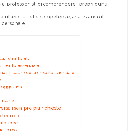
 e ai professionisti di comprendere i propri punti
 valutazione delle competenze, analizzando il
a personale.
io strutturato
rumento essenziale
i: il cuore della crescita aziendale
e
o oggettivo
persone
versali sempre più richieste
ro tecnico
lutazione
rategico