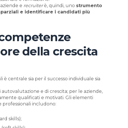
 aziende e
recruiter
è, quindi, uno
strumento
rziali e identificare i candidati più
e competenze
uore della crescita
è centrale sia per il successo individuale sia
 autovalutazione e di crescita; per le aziende,
ente qualificati e motivati. Gli elementi
 professionali includono:
rd skills);
i
(soft skills);