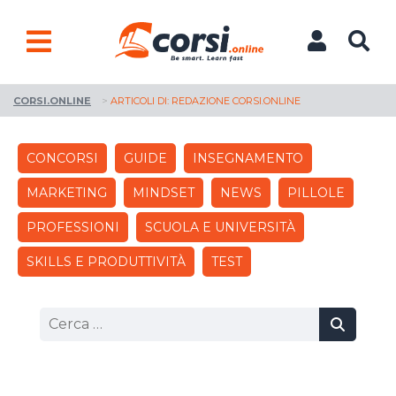
CORSI.ONLINE
>
ARTICOLI DI: REDAZIONE CORSI.ONLINE
CONCORSI
GUIDE
INSEGNAMENTO
MARKETING
MINDSET
NEWS
PILLOLE
PROFESSIONI
SCUOLA E UNIVERSITÀ
SKILLS E PRODUTTIVITÀ
TEST
Ricerca
per: