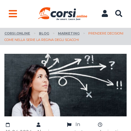
CORSI.ONLINE
>
BLOG
>
MARKETING
>
PRENDERE DECISIONI
COME NELLA SERIE LA REGINA DEGLI SCACCHI
In