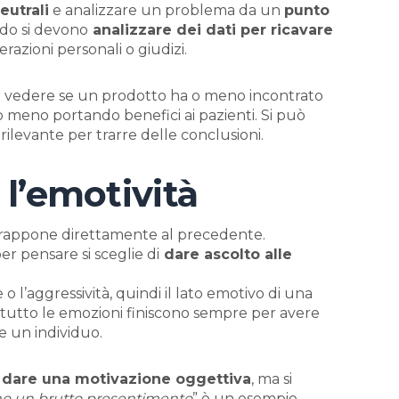
eutrali
e analizzare un problema da un
punto
do si devono
analizzare dei dati per ricavare
razioni personali o giudizi.
er vedere se un prodotto ha o meno incontrato
 o meno portando benefici ai pazienti. Si può
ilevante per trarre delle conclusioni.
 l’emotività
trappone direttamente al precedente.
per pensare si sceglie di
dare ascolto alle
 l’aggressività, quindi il lato emotivo di una
tutto le emozioni finiscono sempre per avere
e un individuo.
i dare una motivazione oggettiva
, ma si
o un brutto presentimento
” è un esempio