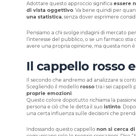
Adottare questo approccio significa
essere n
di vista oggettivo
. Va bene quindi per quan
una statistica
, senza dover esprimere conside
Pensiamo a chi svolge indagini di mercato p
l’interesse del pubblico, o se un farmaco stia
avere una propria opinione, ma questa non è r
Il cappello rosso e
Il secondo che andremo ad analizzare si con
Scegliendo il modello
rosso
tra i sei cappelli 
proprie emozioni
.
Questo colore dopotutto richiama la passione o
persona e ciò che le detta il suo
istinto
. Dopo
una certa influenza sulle decisioni che prend
Indossando questo cappello
non si cerca d
comunicano solo le proprie sensazioni. Dire “
h