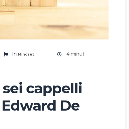
In
4
minuti
Mindset
i sei cappelli
i Edward De