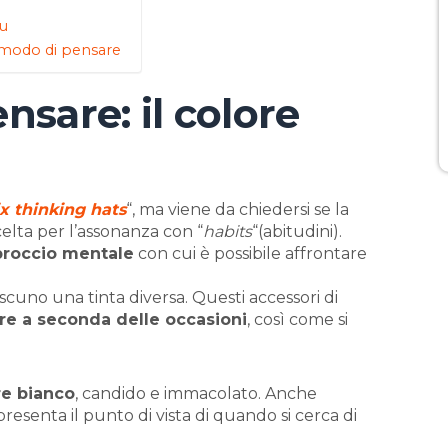
lu
uo modo di pensare
nsare: il colore
ix thinking hats
“, ma viene da chiedersi se la
scelta per l’assonanza con “
habits
“(abitudini).
proccio mentale
con cui è possibile affrontare
ascuno una tinta diversa. Questi accessori di
re a seconda delle occasioni
, così come si
e bianco
, candido e immacolato. Anche
esenta il punto di vista di quando si cerca di