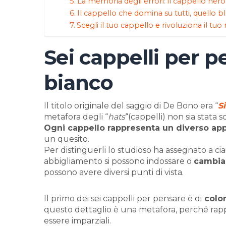
La memoria degli errori: il cappello nero
Il cappello che domina su tutti, quello b
Scegli il tuo cappello e rivoluziona il t
Sei cappelli per pe
bianco
Il titolo originale del saggio di De Bono era “
S
metafora degli “
hats
“(cappelli) non sia stata 
Ogni cappello rappresenta un diverso ap
un quesito.
Per distinguerli lo studioso ha assegnato a ci
abbigliamento si possono indossare o
cambia
possono avere diversi punti di vista.
Il primo dei sei cappelli per pensare è di
color
questo dettaglio è una metafora, perché rappr
essere imparziali.