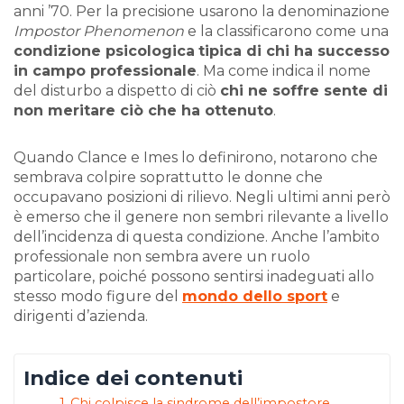
anni ’70. Per la precisione usarono la denominazione
Impostor Phenomenon
e la classificarono come una
condizione psicologica
tipica di chi ha successo
in campo professionale
. Ma come indica il nome
del disturbo a dispetto di ciò
chi ne soffre sente di
non meritare ciò che ha ottenuto
.
Quando Clance e Imes lo definirono, notarono che
sembrava colpire soprattutto le donne che
occupavano posizioni di rilievo. Negli ultimi anni però
è emerso che il genere non sembri rilevante a livello
dell’incidenza di questa condizione. Anche l’ambito
professionale non sembra avere un ruolo
particolare, poiché possono sentirsi inadeguati allo
stesso modo figure del
mondo dello sport
e
dirigenti d’azienda.
Indice dei contenuti
Chi colpisce la sindrome dell’impostore