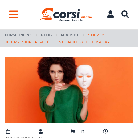
CORSI.ONLINE
>
BLOG
>
MINDSET
>
SINDROME
DELL’IMPOSTORE: PERCHÉ TI SENTI INADEGUATO E COSA FARE
In