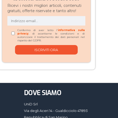
Ricevi i nostri migliori articoli, contenuti
gratuiti, offerte riservate e tanto altro!
Confermo di aver letto l'
informativa sulla
privacy
, di accettarne le condizioni e di
autorizzare il trattamento dei dati personali nel
rispetto del GDPR.
DOVE SIAMO
UniD Srl
Via degli Aceri 14 - Gualdicciolo 47893
Repubblica di San Marino