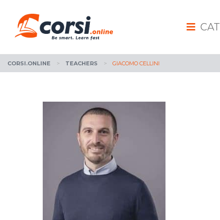
CAT
CORSI.ONLINE
>
TEACHERS
>
GIACOMO CELLINI