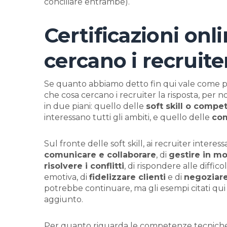
conciliare entrambe).
Certificazioni onl
cercano i recruit
Se quanto abbiamo detto fin qui vale come pr
che cosa cercano i recruiter la risposta, per 
in due piani: quello delle
soft skill o compe
interessano tutti gli ambiti, e quello delle
co
Sul fronte delle soft skill, ai recruiter interes
comunicare e collaborare
, di
gestire in m
risolvere i conflitti
, di rispondere alle diffic
emotiva, di
fidelizzare clienti
e di
negoziare
potrebbe continuare, ma gli esempi citati qui 
aggiunto.
Per quanto riguarda le competenze tecniche