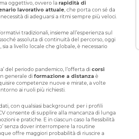
 ma oggettivo, ovvero la
rapidità di
ario lavorativo attuale
, che porta con sé da
a necessità di adeguarsi a ritmi sempre più veloci.
rmativi tradizionali, insieme all’esperienza sul
oché assoluta di continuità del percorso, oggi
 sia a livello locale che globale, è necessario
a’ del periodo pandemico, l’offerta di
corsi
in generale di
formazione a distanza
è
acquisire competenze nuove e mirate, a volte
ntorno ai ruoli più richiesti.
ati, con qualsiasi background: per i profili
el CV consente di supplire alla mancanza di lunga
ozioni e pratiche. E in ciascun caso la flessibilità
zo’ senza dover interrompere la routine
nque offre maggiori probabilità di riuscire a