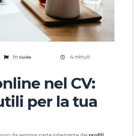
In
4
minuti
Guide
online nel CV:
ili per la tua
sono da sempre parte integrante dei
profili