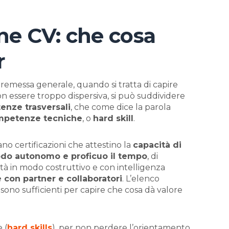
ine CV: che cosa
er
emessa generale, quando si tratta di capire
non essere troppo dispersiva, si può suddividere
tenze trasversali
, che come dice la parola
mpetenze tecniche
, o
hard skill
.
sano certificazioni che attestino la
capacità di
odo autonomo e proficuo il tempo
, di
oltà in modo costruttivo e con intelligenza
 con partner e collaboratori
. L’elenco
sono sufficienti per capire che cosa dà valore
 (
hard skills
), per non perdere l’orientamento