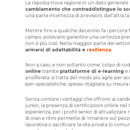
La risposta trova ragione in un dato generale
cambiamento che contraddistingue lo scen
una parte incertezza di previsioni, dall’altra l
Mentre fino a qualche decennio fa i percorsi fo
campo, potevano garantire una certezza press
non è più così. Nella maggior parte dei settori,
armarsi di adattabilità e
resilienza
.
Non a caso, e non soltanto come ‘colpo di cod
online
tramite
piattaforme di e-learning
e 
proliferata: si tratta del modo più agile per 
iper-specialistiche, spesso ritagliate su misura i
Senza contare i vantaggi che offrono ai candid
junior, la presenza di certificazioni online n
esperienza, per i profili senior di attualizzare n
di orari e ritmi permette di ‘rimanere sul pez
lavorativa o sacrificare la vita privata (o comu