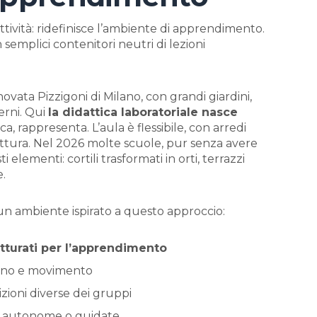
ttività: ridefinisce l’ambiente di apprendimento.
semplici contenitori neutri di lezioni
vata Pizzigoni di Milano, con grandi giardini,
terni. Qui
la didattica laboratoriale nasce
ica, rappresenta. L’aula è flessibile, con arredi
lettura. Nel 2026 molte scuole, pur senza avere
elementi: cortili trasformati in orti, terrazzi
e.
 un ambiente ispirato a questo approccio:
utturati per l’apprendimento
uono e movimento
ioni diverse dei gruppi
i autonome o guidate