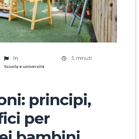
In
5
minuti
Scuola e università
ni: principi,
fici per
dei bambini