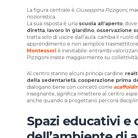
La figura centrale è
Giuseppina Pizzigoni
, ma
nozionistica.
La sua risposta è una
scuola all’aperto
, dov
diretta
,
lavoro in giardino
,
osservazione sc
tratta solo di uscire dall’aula: cambia il ruolo 
apprendimento e non semplice trasmettitore d
Montessori
è inevitabile: entrambi valorizz
Pizzigoni insiste maggiormente su collettività,
Al centro stanno alcuni principi cardine:
real
della sedentarietà
,
cooperazione prima d
dialogano bene con concetti come
scaffoldi
insegnante, significa rimettere al centro esper
anche quando si progettano percorsi disciplina
Spazi educativi e
dell’ambiente di