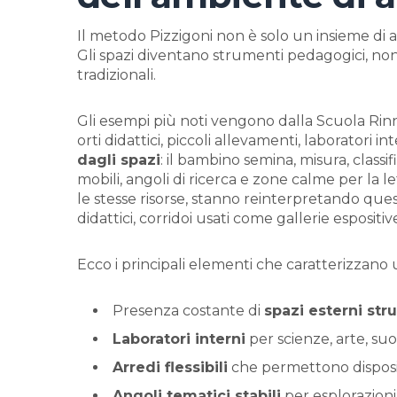
Il metodo Pizzigoni non è solo un insieme di a
Gli spazi diventano strumenti pedagogici, non 
tradizionali.
Gli esempi più noti vengono dalla Scuola Rinno
orti didattici, piccoli allevamenti, laboratori in
dagli spazi
: il bambino semina, misura, classif
mobili, angoli di ricerca e zone calme per la 
le stesse risorse, stanno reinterpretando questi 
didattici, corridoi usati come gallerie espositiv
Ecco i principali elementi che caratterizzano
Presenza costante di
spazi esterni str
Laboratori interni
per scienze, arte, s
Arredi flessibili
che permettono disposiz
Angoli tematici stabili
per esplorazion