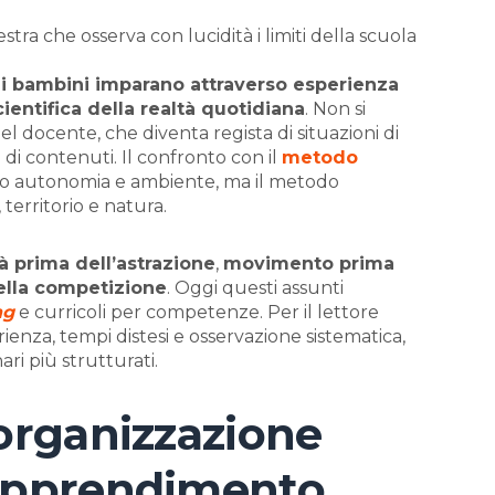
estra che osserva con lucidità i limiti della scuola
e
i bambini imparano attraverso esperienza
ientifica della realtà quotidiana
. Non si
del docente, che diventa regista di situazioni di
i contenuti. Il confronto con il
metodo
ano autonomia e ambiente, ma il metodo
 territorio e natura.
tà prima dell’astrazione
,
movimento prima
ella competizione
. Oggi questi assunti
ng
e curricoli per competenze. Per il lettore
ienza, tempi distesi e osservazione sistematica,
ri più strutturati.
 organizzazione
 apprendimento